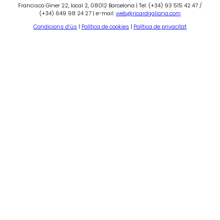
Francisco Giner 22, local 2, 08012 Barcelona | Tel: (+34) 93 515 42 47 /
(+34) 649 98 24 27 | e-mail:
web@ricardgaliana.com
Condicions d’ús
|
Política de cookies
|
Política de privacitat