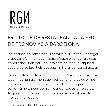
RESTAURANT PER PRONOVIAS
PROJECTE DE RESTAURANT A LA SEU
DE PRONOVIAS A BARCELONA
Les oficines de l’empresa Pronovias a El Prat del Llobregat
disposen d’un menjador i zona d’autoservei per als seus
treballadors. L’objectiu del projecte és renovar aquests
espais, actualitzant els acabats i millorant el servei actual.
La proposta modifica els acabats de l’autoservei i renova
tot el mobiliari del menjador per donar una solució més
acollidora a aquests espais. S’habiliten nous punts de
servei i àmbits nous com un lounge i taules amb sofas.
Tot plegat per aconseguir un espai més «restaurant» i
menys «menjador».
Autors: RGN Arquitectes