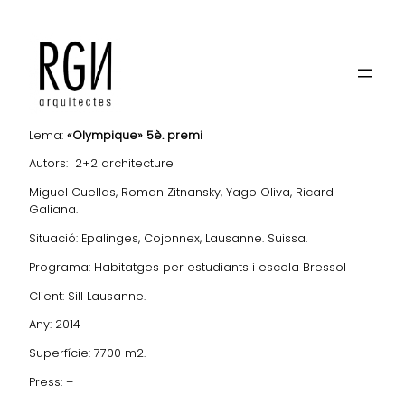
HABITATGES PER ESTUDIANTS A COJONNEX, LAUSANA
Lema:
«Olympique»
5è. premi
Autors: 2+2 architecture
Miguel Cuellas, Roman Zitnansky, Yago Oliva, Ricard
Galiana.
Situació: Epalinges, Cojonnex, Lausanne. Suissa.
Programa: Habitatges per estudiants i escola Bressol
Client: Sill Lausanne.
Any: 2014
Superfície: 7700 m2.
Press: –