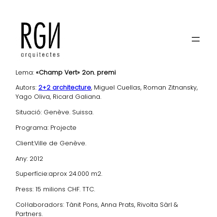
ESPACES PUBLICS DE L’HALTE CEVA CHAMPEL-HÔPITAL
Lema:
«Champ Vert»
2on. premi
Autors:
2+2 architecture
, Miguel Cuellas, Roman Zitnansky,
Yago Oliva, Ricard Galiana.
Situació: Genève. Suissa.
Programa: Projecte
Client:Ville de Genève.
Any: 2012
Superfície:aprox 24.000 m2.
Press: 15 milions CHF. TTC.
Col·laboradors: Tànit Pons, Anna Prats, Rivolta Sàrl &
Partners.